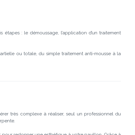
is étapes : le démoussage, l’application d’un traitement
artielle ou totale, du simple traitement anti-mousse à la
rer très complexe à réaliser, seul un professionnel du
rpente.
 pour redonner une esthétique à votre pavillon. Grâce à