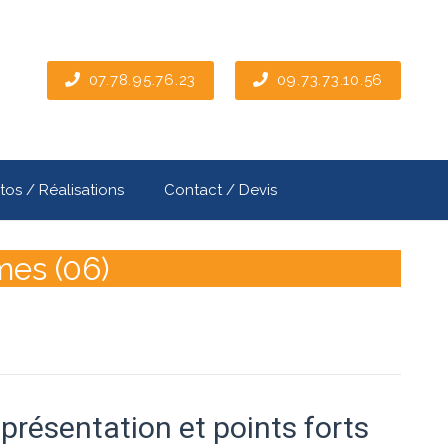
07.78.95.76.23
09.73.73.10.56
tos / Réalisations
Contact / Devis
mes (06)
 présentation et points forts