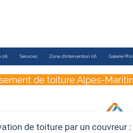
e 06
Services
Zone d’intervention 06
Galerie Pho
ement de toiture Alpes-Mariti
ation de toiture par un couvreur :